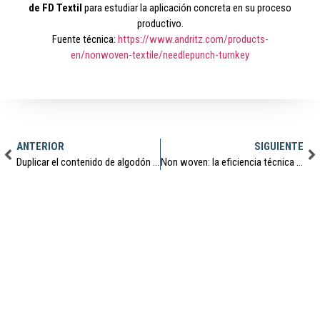
de FD Textil
para estudiar la aplicación concreta en su proceso
productivo.
Fuente técnica:
https://www.andritz.com/products-
en/nonwoven-textile/needlepunch-turnkey
ANTERIOR
SIGUIENTE
Duplicar el contenido de algodón reciclado en el hilo mediante fibras celulósicas: avances técnicos y resultados reales
Non woven: la eficiencia técnica que se traduce en menos huella y más margen