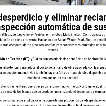
desperdicio y eliminar recl
inspección automática de sus
n Wilson, de
Innovation in Textiles
, entrevistó a Mark Shelton. Como agentes p
aducción de dicha entrevista. Hablando con Adrian Wilson, Mark Shelton describ
dos tras compartir datos precisos, confiables y consistentes obtenidos de s
textiles.
ón en Textiles (IiT):
¿Cuáles son los principales beneficios de Shelton We
s el potencial para reducir el costo de la mano de obra asociada con la inspe
la inspección manual. Hoy también hay una falta de mano de obra disponible o 
mundana pero que antes era esencial.
ten otras ventajas que ofrecen un retorno mucho mayor. Por lo general, el ma
or de venta de los bienes que se producen minimizando el desperdicio y elimin
lor de los ingresos implica volver a convertir una proporción de «desperdicio» e
a agregar la ganancia en los ingresos del resultado final del ejercicio.