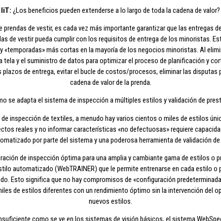
IiT:
¿Los beneficios pueden extenderse a lo largo de toda la cadena de valor?
e prendas de vestir, es cada vez más importante garantizar que las entregas de 
das de vestir pueda cumplir con los requisitos de entrega de los minoristas. Es
 «temporadas» más cortas en la mayoría de los negocios minoristas. Al elimin
ela y el suministro de datos para optimizar el proceso de planificación y corte 
 plazos de entrega, evitar el bucle de costos/procesos, eliminar las disputas 
cadena de valor de la prenda.
 se adapta el sistema de inspección a múltiples estilos y validación de pres
 de inspección de textiles, a menudo hay varios cientos o miles de estilos úni
fectos reales y no informar características «no defectuosas» requiere capac
tomatizado por parte del sistema y una poderosa herramienta de validación de
guración de inspección óptima para una amplia y cambiante gama de estilos o
tilo automatizado (WebTRAINER) que le permite entrenarse en cada estilo o 
ndo. Esto significa que no hay compromisos de «configuración predeterminada»
les de estilos diferentes con un rendimiento óptimo sin la intervención del 
nuevos estilos.
insuficiente como se ve en los sistemas de visión básicos, el sistema WebSpec