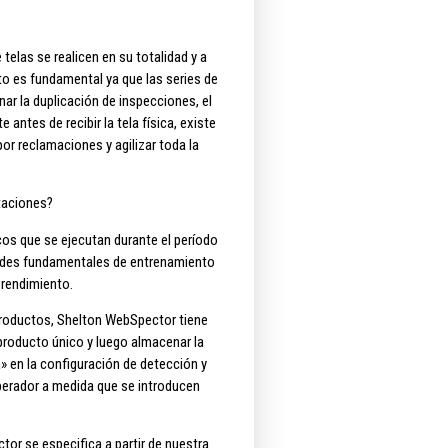
telas se realicen en su totalidad y a
to es fundamental ya que las series de
ar la duplicación de inspecciones, el
antes de recibir la tela física, existe
por reclamaciones y agilizar toda la
taciones?
cos que se ejecutan durante el período
idades fundamentales de entrenamiento
 rendimiento.
 productos, Shelton WebSpector tiene
producto único y luego almacenar la
 en la configuración de detección y
operador a medida que se introducen
tor se especifica a partir de nuestra