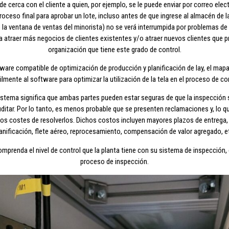
e cerca con el cliente a quien, por ejemplo, se le puede enviar por correo elec
roceso final para aprobar un lote, incluso antes de que ingrese al almacén de la 
o la ventana de ventas del minorista) no se verá interrumpida por problemas d
ra atraer más negocios de clientes existentes y/o atraer nuevos clientes que p
organización que tiene este grado de control.
ftware compatible de optimización de producción y planificación de lay, el map
ilmente al software para optimizar la utilización de la tela en el proceso de co
istema significa que ambas partes pueden estar seguras de que la inspección s
ditar. Por lo tanto, es menos probable que se presenten reclamaciones y, lo q
s costes de resolverlos. Dichos costos incluyen mayores plazos de entrega, 
anificación, flete aéreo, reprocesamiento, compensación de valor agregado, e
omprenda el nivel de control que la planta tiene con su sistema de inspección, es
proceso de inspección.