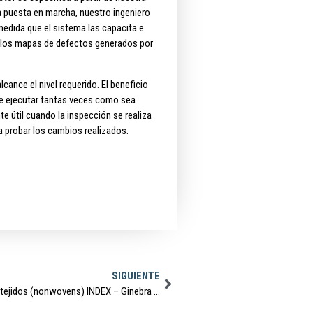
a puesta en marcha, nuestro ingeniero
medida que el sistema las capacita e
e los mapas de defectos generados por
ance el nivel requerido. El beneficio
de ejecutar tantas veces como sea
te útil cuando la inspección se realiza
ra probar los cambios realizados.
SIGUIENTE
FD Textil presente en la feria de los no-tejidos (nonwovens) INDEX – Ginebra Octubre 2021