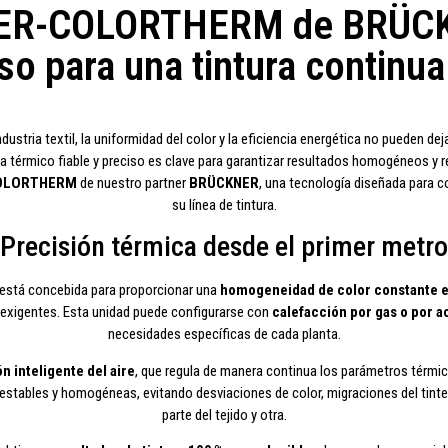
ER-COLORTHERM de BRÜCKN
so para una tintura continu
ustria textil, la uniformidad del color y la eficiencia energética no pueden deja
a térmico fiable y preciso es clave para garantizar resultados homogéneos y r
COLORTHERM
de nuestro partner
BRÜCKNER
, una tecnología diseñada para c
su línea de tintura.
Precisión térmica desde el primer metro
tá concebida para proporcionar una
homogeneidad de color constante en 
 exigentes. Esta unidad puede configurarse con
calefacción por gas o por a
necesidades específicas de cada planta.
n inteligente del aire
, que regula de manera continua los parámetros térmicos
stables y homogéneas, evitando desviaciones de color, migraciones del tinte 
parte del tejido y otra.