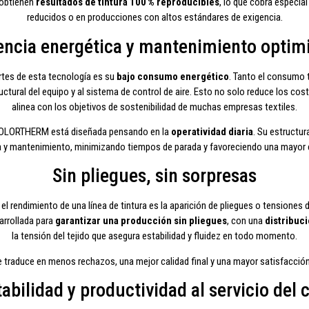
 obtienen
resultados de tintura 100 % reproducibles
, lo que cobra especia
reducidos o en producciones con altos estándares de exigencia.
iencia energética y mantenimiento optim
rtes de esta tecnología es su
bajo consumo energético
. Tanto el consumo 
uctural del equipo y al sistema de control de aire. Esto no solo reduce los cos
alinea con los objetivos de sostenibilidad de muchas empresas textiles.
-COLORTHERM está diseñada pensando en la
operatividad diaria
. Su estructu
eza y mantenimiento, minimizando tiempos de parada y favoreciendo una mayor 
Sin pliegues, sin sorpresas
 rendimiento de una línea de tintura es la aparición de pliegues o tensiones 
rrollada para
garantizar una producción sin pliegues
, con una
distribuc
la tensión del tejido que asegura estabilidad y fluidez en todo momento.
se traduce en menos rechazos, una mejor calidad final y una mayor satisfacción d
abilidad y productividad al servicio del c