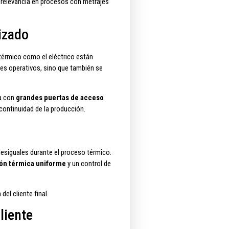
l relevancia en procesos con metrajes
izado
térmico como el eléctrico están
tes operativos, sino que también se
ra con
grandes puertas de acceso
continuidad de la producción.
desiguales durante el proceso térmico.
ión térmica uniforme
y un control de
el cliente final.
liente